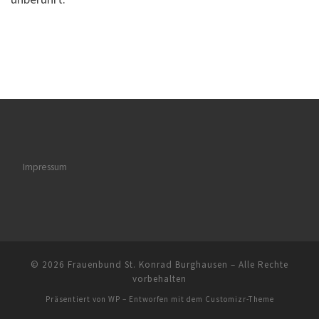
Impressum
© 2026
Frauenbund St. Konrad Burghausen
– Alle Rechte
vorbehalten
Präsentiert von
WP
– Entworfen mit dem
Customizr-Theme